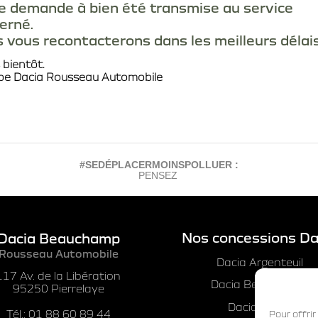
e demande à bien été transmise au service
erné.
 vous recontacterons dans les meilleurs délais
 bientôt.
ipe Dacia Rousseau Automobile
#SEDÉPLACERMOINSPOLLUER :
PENSEZ À C
Nos concessions Da
Dacia Beauchamp
Rousseau Automobile
Dacia Argenteuil
117 Av. de la Libération
Dacia Beauchamp
95250 Pierrelaye
Dacia Cergy
Tél.: 01 88 60 89 44
Pour offrir