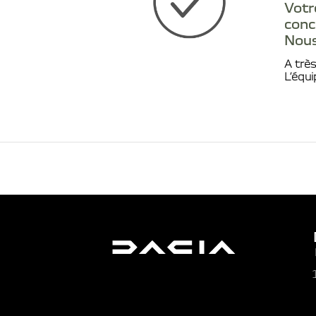
Votr
conc
Nous
A très
L’équ